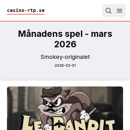
casino-rtp.se
Open sear
Open
Månadens spel - mars
2026
Smokey-originalet
2026-03-01