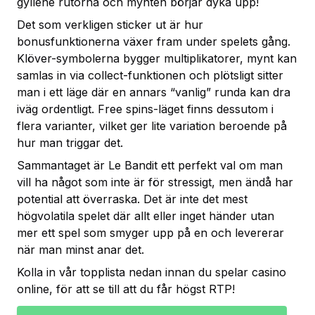
gyllene rutorna och mynten börjar dyka upp!
Det som verkligen sticker ut är hur
bonusfunktionerna växer fram under spelets gång.
Klöver-symbolerna bygger multiplikatorer, mynt kan
samlas in via collect-funktionen och plötsligt sitter
man i ett läge där en annars “vanlig” runda kan dra
iväg ordentligt. Free spins-läget finns dessutom i
flera varianter, vilket ger lite variation beroende på
hur man triggar det.
Sammantaget är Le Bandit ett perfekt val om man
vill ha något som inte är för stressigt, men ändå har
potential att överraska. Det är inte det mest
högvolatila spelet där allt eller inget händer utan
mer ett spel som smyger upp på en och levererar
när man minst anar det.
Kolla in vår topplista nedan innan du spelar casino
online, för att se till att du får högst RTP!