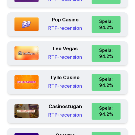
Pop Casino
Spela:
94.2
%
RTP-recension
Leo Vegas
Spela:
94.2
%
RTP-recension
Lyllo Casino
Spela:
94.2
%
RTP-recension
Casinostugan
Spela:
94.2
%
RTP-recension