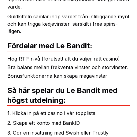
värde.
Guldkitteln samlar ihop värdet från intilliggande mynt
och kan trigga kedjevinster, särskilt i free spins-
lägen.
Fördelar med Le Bandit:
Hög RTP-nivå (förutsatt att du väljer rätt casino)
Bra balans mellan frekventa vinster och storvinster.
Bonusfunktionerna kan skapa megavinster
Så här spelar du Le Bandit med
högst utdelning:
1. Klicka in på ett casino i vår topplista
2. Skapa ett konto med BankID
3. Gör en insättning med Swish eller Trustly