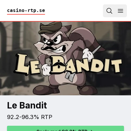
casino-rtp.se
Open sear
Open
Le Bandit
92.2-96.3% RTP