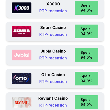
X3000
Spela:
94.0
%
RTP-recension
Snurr Casino
Spela:
94.0
%
RTP-recension
Jubla Casino
Spela:
94.0
%
RTP-recension
Otto Casino
Spela:
94.0
%
RTP-recension
Reviant Casino
Spela:
94.0
%
RTP-recension