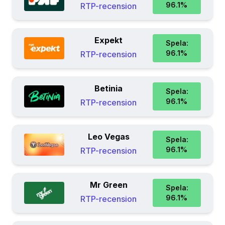
96.1
%
RTP-recension
Expekt
Spela:
96.1
%
RTP-recension
Betinia
Spela:
96.1
%
RTP-recension
Leo Vegas
Spela:
96.1
%
RTP-recension
Mr Green
Spela:
96.1
%
RTP-recension