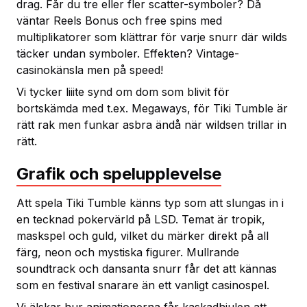
drag. Får du tre eller fler scatter-symboler? Då
väntar Reels Bonus och free spins med
multiplikatorer som klättrar för varje snurr där wilds
täcker undan symboler. Effekten? Vintage-
casinokänsla men på speed!
Vi tycker liiite synd om dom som blivit för
bortskämda med t.ex. Megaways, för Tiki Tumble är
rätt rak men funkar asbra ändå när wildsen trillar in
rätt.
Grafik och spelupplevelse
Att spela Tiki Tumble känns typ som att slungas in i
en tecknad pokervärld på LSD. Temat är tropik,
maskspel och guld, vilket du märker direkt på all
färg, neon och mystiska figurer. Mullrande
soundtrack och dansanta snurr får det att kännas
som en festival snarare än ett vanligt casinospel.
Vi älskar hur animationerna får kaskadhjulen att