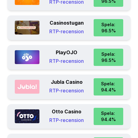
96.5
%
RTP-recension
Casinostugan
Spela:
96.5
%
RTP-recension
PlayOJO
Spela:
96.5
%
RTP-recension
Jubla Casino
Spela:
94.4
%
RTP-recension
Otto Casino
Spela:
94.4
%
RTP-recension