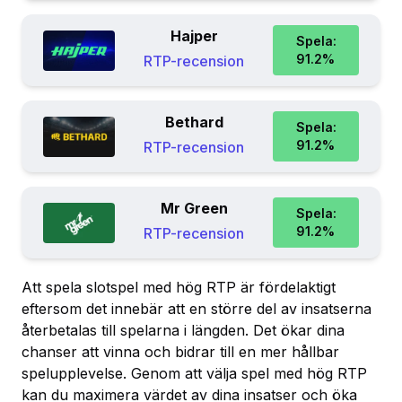
Hajper
Spela:
91.2
%
RTP-recension
Bethard
Spela:
91.2
%
RTP-recension
Mr Green
Spela:
91.2
%
RTP-recension
Att spela slotspel med hög RTP är fördelaktigt
eftersom det innebär att en större del av insatserna
återbetalas till spelarna i längden. Det ökar dina
chanser att vinna och bidrar till en mer hållbar
spelupplevelse. Genom att välja spel med hög RTP
kan du maximera värdet av dina insatser och öka