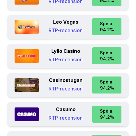
94.2
%
RTP-recension
Leo Vegas
Spela:
94.2
%
RTP-recension
Lyllo Casino
Spela:
94.2
%
RTP-recension
Casinostugan
Spela:
94.2
%
RTP-recension
Casumo
Spela:
94.2
%
RTP-recension