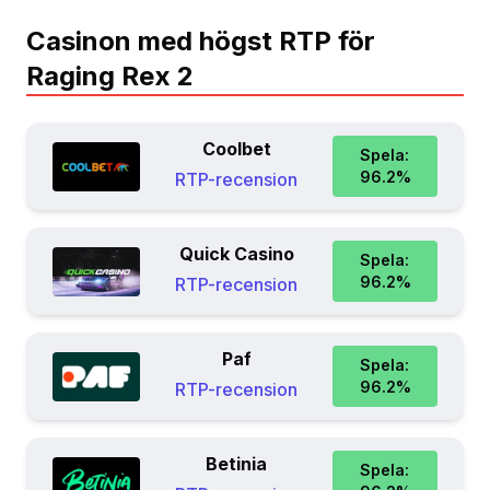
Casinon med högst RTP för
Raging Rex 2
Coolbet
Spela:
96.2
%
RTP-recension
Quick Casino
Spela:
96.2
%
RTP-recension
Paf
Spela:
96.2
%
RTP-recension
Betinia
Spela: