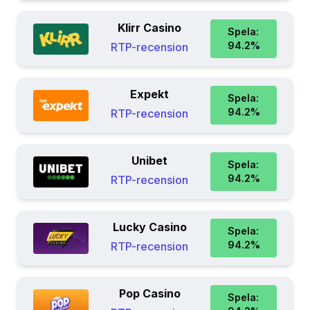
Klirr Casino
Spela:
94.2
%
RTP-recension
Expekt
Spela:
94.2
%
RTP-recension
Unibet
Spela:
94.2
%
RTP-recension
Lucky Casino
Spela:
94.2
%
RTP-recension
Pop Casino
Spela: