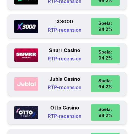
96.2
%
RTP-recension
X3000
Spela:
94.2
%
RTP-recension
Snurr Casino
Spela:
94.2
%
RTP-recension
Jubla Casino
Spela:
94.2
%
RTP-recension
Otto Casino
Spela:
94.2
%
RTP-recension