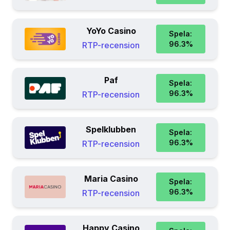
YoYo Casino
Spela:
96.3
%
RTP-recension
Paf
Spela:
96.3
%
RTP-recension
Spelklubben
Spela:
96.3
%
RTP-recension
Maria Casino
Spela:
96.3
%
RTP-recension
Happy Casino