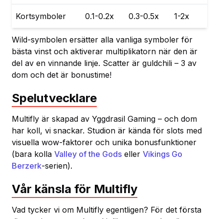
Kortsymboler
0.1-0.2x
0.3-0.5x
1-2x
Wild-symbolen ersätter alla vanliga symboler för
bästa vinst och aktiverar multiplikatorn när den är
del av en vinnande linje. Scatter är guldchili – 3 av
dom och det är bonustime!
Spelutvecklare
Multifly är skapad av Yggdrasil Gaming – och dom
har koll, vi snackar. Studion är kända för slots med
visuella wow-faktorer och unika bonusfunktioner
(bara kolla
Valley of the Gods
eller
Vikings Go
Berzerk
-serien).
Vår känsla för Multifly
Vad tycker vi om Multifly egentligen? För det första