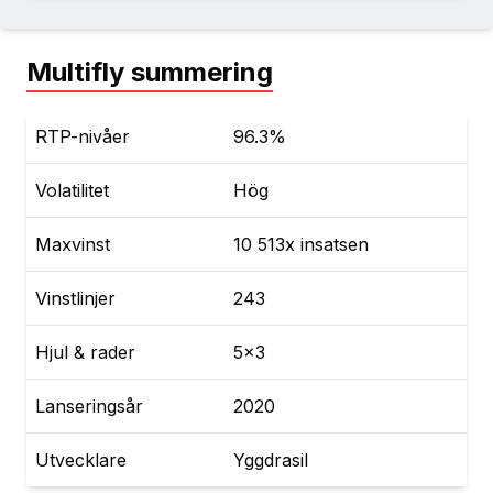
Multifly summering
RTP-nivåer
96.3
%
Volatilitet
Hög
Maxvinst
10 513
x insatsen
Vinstlinjer
243
Hjul & rader
5
x
3
Lanseringsår
2020
Utvecklare
Yggdrasil