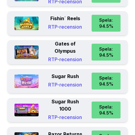
RTP-recension
Fishin´ Reels
Spela:
94.5
%
RTP-recension
Gates of
Spela:
Olympus
94.5
%
RTP-recension
Sugar Rush
Spela:
94.5
%
RTP-recension
Sugar Rush
Spela:
1000
94.5
%
RTP-recension
Razor Returns