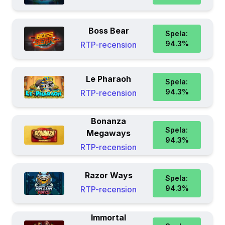
Boss Bear
Spela:
94.3
%
RTP-recension
Le Pharaoh
Spela:
94.3
%
RTP-recension
Bonanza
Spela:
Megaways
94.3
%
RTP-recension
Razor Ways
Spela:
94.3
%
RTP-recension
Immortal