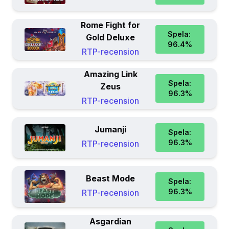
Rome Fight for
Spela:
Gold Deluxe
96.4
%
RTP-recension
Amazing Link
Spela:
Zeus
96.3
%
RTP-recension
Jumanji
Spela:
96.3
%
RTP-recension
Beast Mode
Spela:
96.3
%
RTP-recension
Asgardian