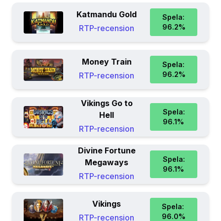
Katmandu Gold
Spela:
96.2
%
RTP-recension
Money Train
Spela:
96.2
%
RTP-recension
Vikings Go to
Spela:
Hell
96.1
%
RTP-recension
Divine Fortune
Spela:
Megaways
96.1
%
RTP-recension
Vikings
Spela:
96.0
%
RTP-recension