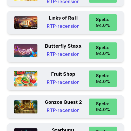
RTP-recension
Links of Ra II
Spela:
94.0
%
RTP-recension
Butterfly Staxx
Spela:
94.0
%
RTP-recension
Fruit Shop
Spela:
94.0
%
RTP-recension
Gonzos Quest 2
Spela:
94.0
%
RTP-recension
Starburst