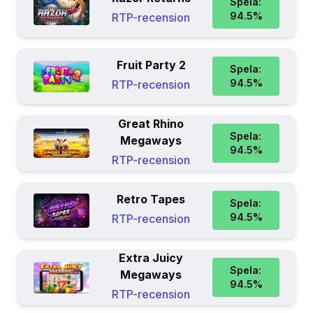
Spela:
94.5
%
RTP-recension
Fruit Party 2
Spela:
94.5
%
RTP-recension
Great Rhino
Spela:
Megaways
94.5
%
RTP-recension
Retro Tapes
Spela:
94.5
%
RTP-recension
Extra Juicy
Spela:
Megaways
94.5
%
RTP-recension