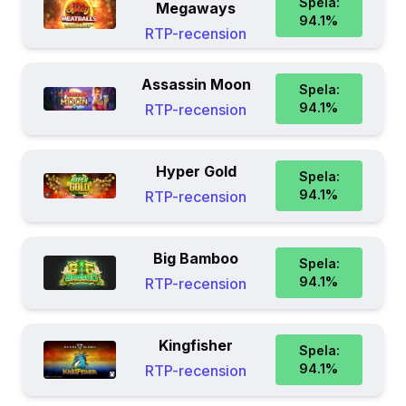
Spela:
Megaways
94.1
%
RTP-recension
Assassin Moon
Spela:
94.1
%
RTP-recension
Hyper Gold
Spela:
94.1
%
RTP-recension
Big Bamboo
Spela:
94.1
%
RTP-recension
Kingfisher
Spela:
94.1
%
RTP-recension