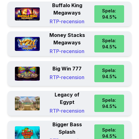
Buffalo King
Spela:
Megaways
94.5
%
RTP-recension
Money Stacks
Spela:
Megaways
94.5
%
RTP-recension
Big Win 777
Spela:
94.5
%
RTP-recension
Legacy of
Spela:
Egypt
94.5
%
RTP-recension
Bigger Bass
Spela:
Splash
94.5
%