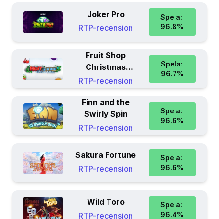
Joker Pro
Spela:
96.8
%
RTP-recension
Fruit Shop
Spela:
Christmas
96.7
%
Edition
RTP-recension
Finn and the
Spela:
Swirly Spin
96.6
%
RTP-recension
Sakura Fortune
Spela:
96.6
%
RTP-recension
Wild Toro
Spela:
96.4
%
RTP-recension